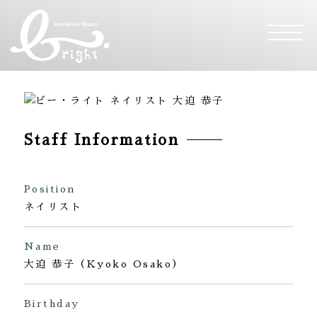
Hair&Nail Studio 
Staff Information
Position
ネイリスト
Name
大迫 恭子（Kyoko Osako）
Birthday