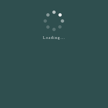
RETURN
Loading...
055-277-8559
TEL.
[受付時間] 10:00〜19:00
定休日：毎週火曜日、第2・第3水曜日
ご予約・お問い合わせ