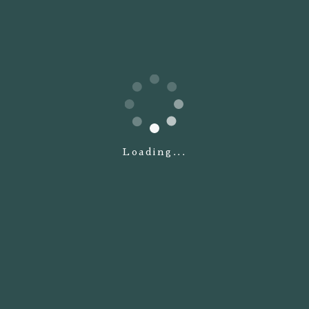
前の記事へ
次の記事へ
RETURN
Loading...
055-277-8559
TEL.
[受付時間] 10:00〜19:00
定休日：毎週火曜日、第2・第3水曜日